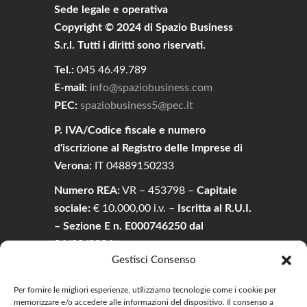
Sede legale e operativa
Copyright © 2024 di Spazio Business
S.r.l. Tutti i diritti sono riservati.
Tel.:
045 46.49.789
E-mail:
info@spaziobusiness.com
PEC:
spaziobusiness5@pec.it
P. IVA/Codice fiscale e numero
d'iscrizione al Registro delle Imprese di
Verona:
IT 04889150233
Numero REA:
VR – 453798 –
Capitale
sociale:
€ 10.000,00 i.v. –
Iscritta al R.U.I.
– Sezione E n. E000746250 dal
26/02/2024.
Gestisci Consenso
Via P. Gobetti, 9 37138 Verona (VR)
Per fornire le migliori esperienze, utilizziamo tecnologie come i cookie per
memorizzare e/o accedere alle informazioni del dispositivo. Il consenso a