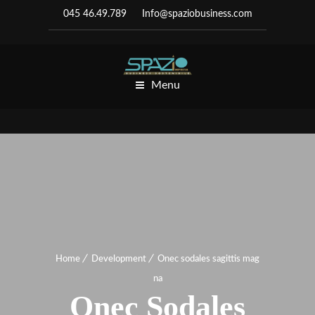
045 46.49.789
Info@spaziobusiness.com
Menu
Home
Development
Onec sodales sagittis mag
na
Onec Sodales