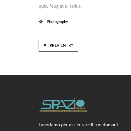
quis, feugiat a, tellus.
Photography
PREV ENTRY
Lavoriamo per assicurare il tuo domani